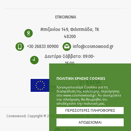
ΕΠΙΚΟΙΝΩΝΙΑ
Μπιζανίου 149, Φιλιππιάδα, ΤΚ
48200
+30 26833 00900
info@cosmowood.gr
Δευτέρα-Σάββατο: 09:00-
15:00
ΠΟΛΙΤΙΚΗ ΧΡΗΣΗΣ COOKIES
Χρησιμοποιούμε Cookies για τη
διασφάλιση της καλύτερης περιήγησης
στο www.cosmowood.gr. Αν συνεχίσετε
την πλοήγηση, θα θεωρηθεί ότι
αποδέχεστε την πολιτική μας.
ΠΕΡΙΣΣΟΤΕΡΕΣ ΠΛΗΡΟΦΟΡΙΕΣ
Cosmowood. Copyright © 2026 All rights reserved. Αρ. ΓΕΜΗ: 129464749000.
ΑΠΟΔΕΧΟΜΑΙ