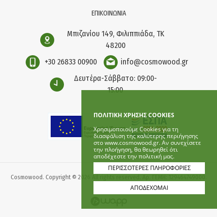
ΕΠΙΚΟΙΝΩΝΙΑ
Μπιζανίου 149, Φιλιππιάδα, ΤΚ
48200
+30 26833 00900
info@cosmowood.gr
Δευτέρα-Σάββατο: 09:00-
15:00
ΠΟΛΙΤΙΚΗ ΧΡΗΣΗΣ COOKIES
Χρησιμοποιούμε Cookies για τη
διασφάλιση της καλύτερης περιήγησης
στο www.cosmowood.gr. Αν συνεχίσετε
την πλοήγηση, θα θεωρηθεί ότι
αποδέχεστε την πολιτική μας.
ΠΕΡΙΣΣΟΤΕΡΕΣ ΠΛΗΡΟΦΟΡΙΕΣ
Cosmowood. Copyright © 2026 All rights reserved. Αρ. ΓΕΜΗ: 129464749000.
ΑΠΟΔΕΧΟΜΑΙ