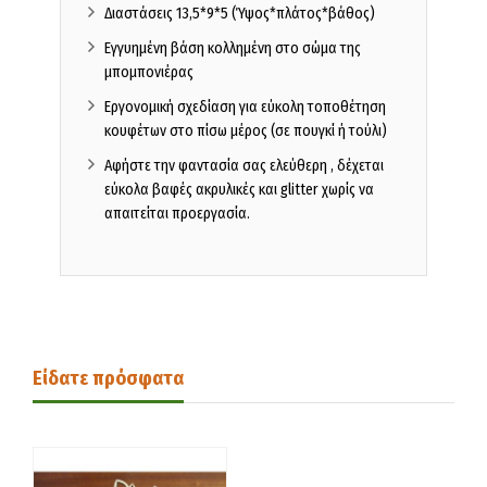
Διαστάσεις 13,5*9*5 (Ύψος*πλάτος*βάθος)
Εγγυημένη βάση κολλημένη στο σώμα της
μπομπονιέρας
Εργονομική σχεδίαση για εύκολη τοποθέτηση
κουφέτων στο πίσω μέρος (σε πουγκί ή τούλι)
Αφήστε την φαντασία σας ελεύθερη , δέχεται
εύκολα βαφές ακρυλικές και glitter χωρίς να
απαιτείται προεργασία.
Είδατε πρόσφατα